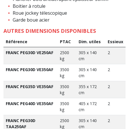
Boitier à rotule
Roue jockey télescopique
Garde boue acier
AUTRES DIMENSIONS DISPONIBLES
Référence
PTAC
Dim. utiles
Essieux
FRANC PEG30D VE250AF
2500
305 x 140
2
kg
cm
FRANC PEG30D VE350AF
3500
305 x 140
2
kg
cm
FRANC PEG35D VE350AF
3500
355 x 172
2
kg
cm
FRANC PEG40D VE350AF
3500
405 x 172
2
kg
cm
FRANC PEG30D
2500
305 x 140
2
TAA250AF
kg
cm