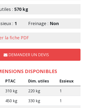
tiles :
570 kg
sieux :
1
Freinage :
Non
r la fiche PDF
DEMANDER UN DEVIS
MENSIONS DISPONIBLES
PTAC
Dim. utiles
Essieux
310 kg
220 kg
1
450 kg
330 kg
1