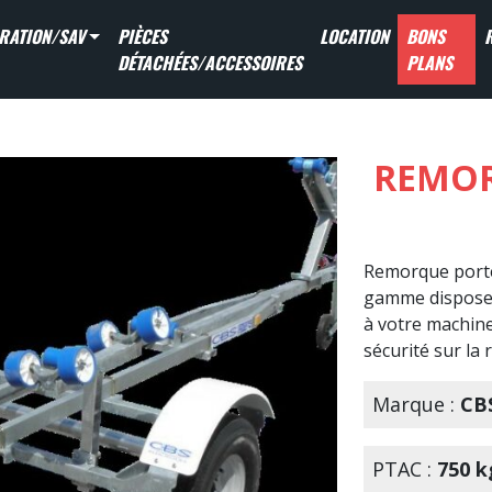
RATION/SAV
PIÈCES
LOCATION
BONS
DÉTACHÉES/ACCESSOIRES
PLANS
REMOR
Remorque porte
gamme dispose 
à votre machine
sécurité sur la 
Marque :
CB
PTAC :
750 k