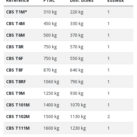
Référence
PTAC
Dim. utiles
Essieux
CBS T1M*
310 kg
220 kg
1
CBS T4M
450 kg
330 kg
1
CBS T6M
500 kg
370 kg
1
CBS T8R
750 kg
570 kg
1
CBS T6F
750 kg
550 kg
1
CBS T8F
870 kg
640 kg
1
CBS T8RF
1060 kg
790 kg
1
CBS T9M
1250 kg
930 kg
1
CBS T101M
1400 kg
1070 kg
1
CBS T102M
1500 kg
1130 kg
2
CBS T111M
1600 kg
1230 kg
1