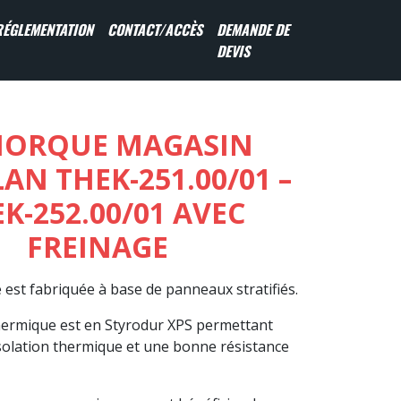
RÉGLEMENTATION
CONTACT/ACCÈS
DEMANDE DE
DEVIS
ORQUE MAGASIN
N THEK-251.00/01 –
K-252.00/01 AVEC
FREINAGE
est fabriquée à base de panneaux stratifiés.
thermique est en Styrodur XPS permettant
solation thermique et une bonne résistance