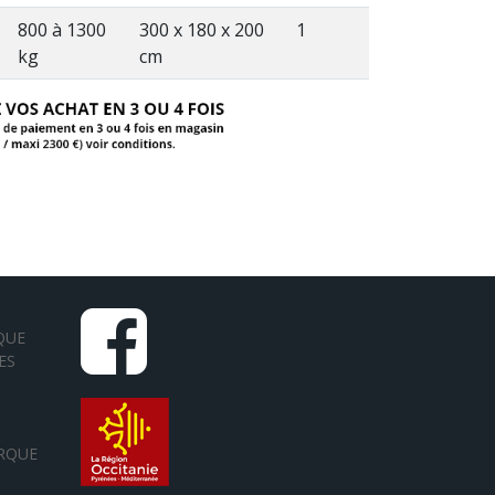
800 à 1300
300 x 180 x 200
1
kg
cm
QUE
ES
RQUE