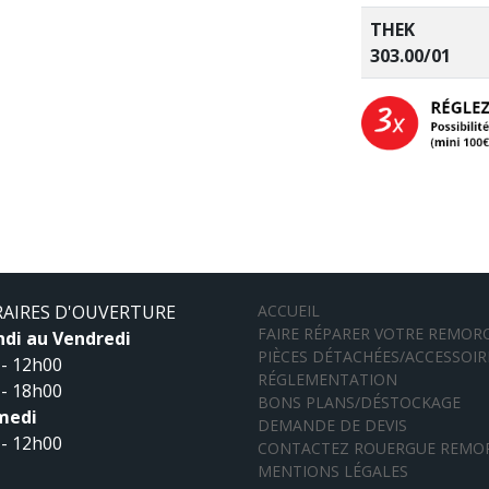
THEK
303.00/01
AIRES D'OUVERTURE
ACCUEIL
FAIRE RÉPARER VOTRE REMOR
ndi au Vendredi
PIÈCES DÉTACHÉES/ACCESSOIR
- 12h00
RÉGLEMENTATION
- 18h00
BONS PLANS/DÉSTOCKAGE
medi
DEMANDE DE DEVIS
- 12h00
CONTACTEZ ROUERGUE REMO
MENTIONS LÉGALES