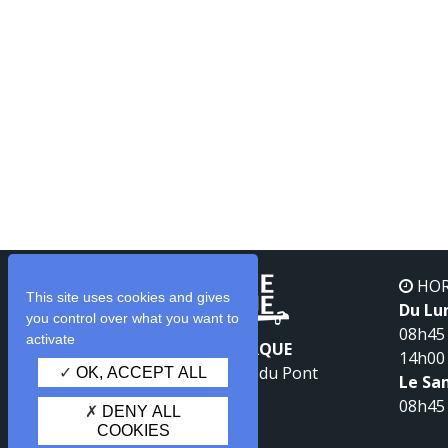
HOR
This site uses cookies and gives
Du Lu
you control over what you want to
08h45 
activate
ROUERGUE REMORQUE
14h00 
71 Zone Artisanale du Pont
OK, ACCEPT ALL
Le Sa
12350 Lanuéjouls
08h45 
DENY ALL
05 65 65 53 76
COOKIES