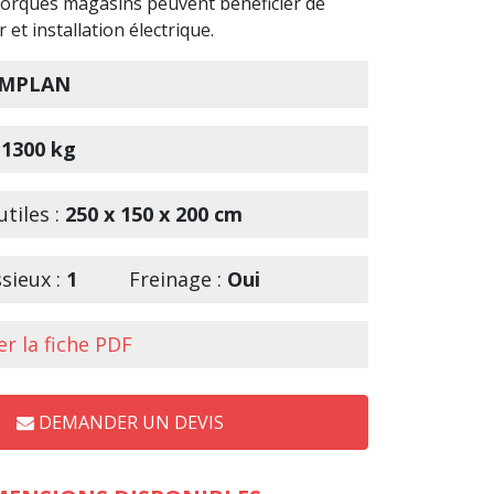
morques magasins peuvent bénéficier de
r et installation électrique.
MPLAN
 1300 kg
tiles :
250 x 150 x 200 cm
sieux :
1
Freinage :
Oui
r la fiche PDF
DEMANDER UN DEVIS