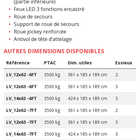
(partie inférieure)
Feux LED 3 fonctions encastré
Roue de secours
Support de roue de secours
Roue jockey renforcée
Antivol de tête d’attelage
AUTRES DIMENSIONS DISPONIBLES
Référence
PTAC
Dim. utiles
Essieux
LV_12x62 -6FT
3500 kg
361 x 185 x 189 cm
2
LV_12x63 -6FT
3500 kg
361 x 185 x 189 cm
3
LV_14x63 -6FT
3500 kg
424 x 185 x 189 cm
3
LV_12x62 -7FT
3500 kg
361 x 185 x 189 cm
2
LV_12x63 -7FT
3500 kg
361 x 185 x 189 cm
3
LV_14x63 -7FT
3500 kg
424 x 185 x 189 cm
3