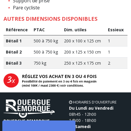
Support de prise
Pare cycliste
AUTRES DIMENSIONS DISPONIBLES
Référence
PTAC
Dim. utiles
Essieux
Bétail 1
500 à 750 kg
200 x 100 x 125 cm
1
Bétail 2
500 à 750 kg
200 x 125 x 150 cm
1
Bétail 3
750 kg
250 x 125 x 175 cm
2
HORAIRES D'OUVERTURE
Du Lundi au Vendredi
08h45 - 12h00
14h00 - 18h00
ROUERGUE REMORQUE
Le Samedi
71 Zone Artisanale du Pont