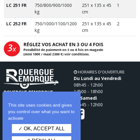
LC 251 FR
750/800/900/1000
251 x 135 x 45
1
kg
cm
LC 252 FR
750/1000/1100/1200
251 x 135 x 45
2
kg
cm
HORAIRES D'OUVERTURE
Du Lundi au Vendredi
08h45 - 12h00
14h00 - 18h00
ROUERGUE REMORQUE
Le Samedi
71 Zone Artisanale du Pont
08h45 - 12h00
12350 Lanuéjouls
This site uses cookies and gives
05 65 65 53 76
you control over what you want to
activate
OK, ACCEPT ALL